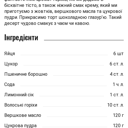
бісквітне тісто, а також ніжний смак крему, який ми
приготуємо з жовтків, вершкового масла та цукрової
пудри. Прикрасимо торт шоколадною глазур’ю. Такий
десерт чудово смакує з чаєм чи кавою.
Інгредієнти
Яйця
6 шт
Цукор
6 ст. л.
Пшеничне борошно
4 ст. л.
Сода
1 ч. л.
Лимонний сік
1 ст. л.
Волоські горіхи
10 ст. л.
Вершкове масло
120 г
Цукрова пудра
120 г