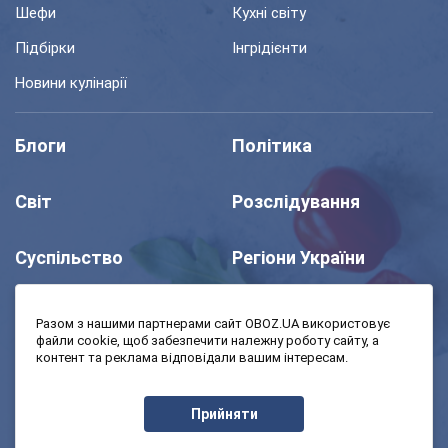
Шефи
Кухні світу
Підбірки
Інгрідієнти
Новини кулінарії
Блоги
Політика
Світ
Розслідування
Суспільство
Регіони України
Шоу
Спорт
Разом з нашими партнерами сайт OBOZ.UA використовує
файли cookie, щоб забезпечити належну роботу сайту, а
контент та реклама відповідали вашим інтересам.
Моя школа
Авто
Прийняти
MedOboz
Економіка