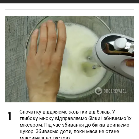
1
Спочатку відділяємо жовтки від білків. У
глибоку миску відправляємо білки і збиваємо їх
міксером. Під час збивання до білків всипаємо
цукор. Збиваємо доти, поки маса не стане
максимально густою.