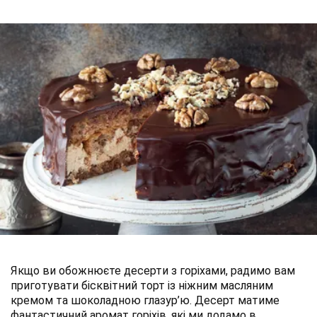
Якщо ви обожнюєте десерти з горіхами, радимо вам
приготувати бісквітний торт із ніжним масляним
кремом та шоколадною глазур’ю. Десерт матиме
фантастичний аромат горіхів, які ми додамо в