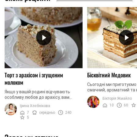
Торт з арахісом і згущеним
Бісквітний Медовик
молоком
Сьогодні ми приготуємо
смачний, ароматний та
Якщо у вашій родині відчувають
торт Медовик. Традицій
особливу любов до арахісу, вам
Вікторія Жмайло
готується з тоненьких 
обов'язково варто приготувати торт
10
60
Ірина Хлєбнікова
коржів та сметанного ...
за нашим рецептом. Поєднання
7
середньо
240
тонких пісочних коржів ...
5