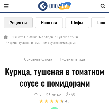
Рецепты
Напитки
Шефы
Local
Рецепты
Основные блюда
Тушеная птица
Курица, тушеная в томатном соусе с помидорами
Основные блюда
Тушеная птица
Курица, тушеная в томатном
соусе с помидорами
5
легко
60
4.5