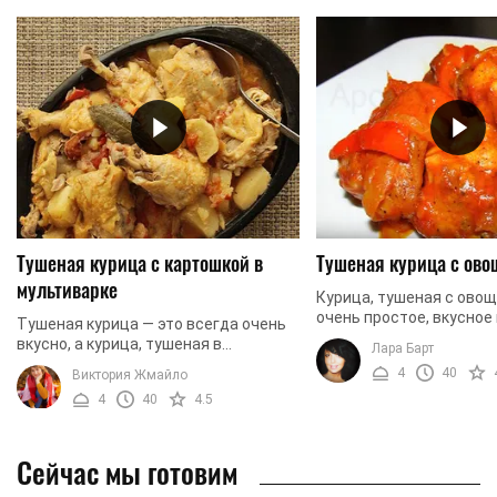
Тушеная курица с картошкой в
Тушеная курица с ов
мультиварке
Курица, тушеная с овощ
очень простое, вкусно
Тушеная курица — это всегда очень
блюдо. В зависимости 
вкусно, а курица, тушеная в
Лара Барт
года вы можете исполь
мультиварке — это еще и очень
4
40
Виктория Жмайло
совершенно разные ...
быстро. Мы предлагаем вашему
4
40
4.5
вниманию рецепт курицы, ...
Сейчас мы готовим