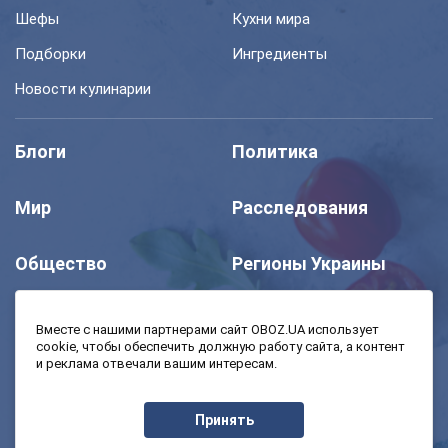
Шефы
Кухни мира
Подборки
Ингредиенты
Новости кулинарии
Блоги
Политика
Мир
Расследования
Общество
Регионы Украины
Шоу
Спорт
Вместе с нашими партнерами сайт OBOZ.UA использует
cookie, чтобы обеспечить должную работу сайта, а контент
и реклама отвечали вашим интересам.
Моя школа
Авто
Принять
MedOboz
Экономика