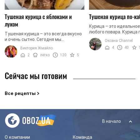
Тушеная курица с яблоками и
Тушеная курица по-к
луком
Курица – это идеальное
любого повара. Курица 
Тушеная курица – это всегда вкусно
быстро, просто и всегд
и очень сытно. Сегодня мы
Оксана Channel
вкусной. Испортить кур
предлагаем вам приготовить
4
40
Виктория Жмайло
практически ...
тушеную курицу с яблоками и
2
легко
120
5
репчатым луком. Блюдо довольно ...
Сейчас мы готовим
Все рецепты
В начало
О компании
Команда