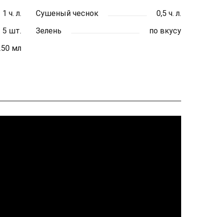
1 ч. л.
Сушеный чеснок
0,5 ч. л.
5 шт.
Зелень
по вкусу
250 мл