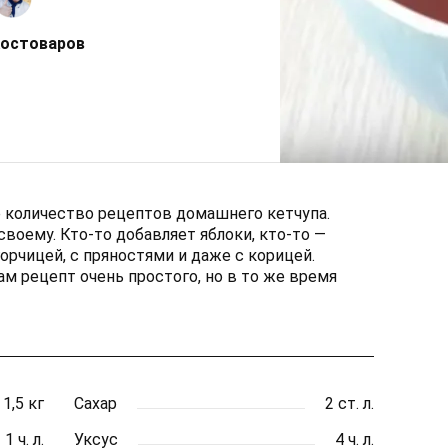
Костоваров
 количество рецептов домашнего кетчупа.
своему. Кто-то добавляет яблоки, кто-то —
горчицей, с пряностями и даже с корицей.
м рецепт очень простого, но в то же время
1,5 кг
Сахар
2 ст. л.
1 ч. л.
Уксус
4 ч. л.