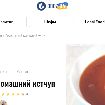
Напитки
Шефы
Local Food
уп
Правильный домашний кетчуп
нады
Кетчуп
омашний кетчуп
4.5