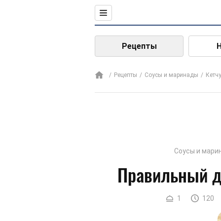
Рецепты
Рецепты
Соусы и маринады
Кетч
Соусы и мари
Правильный д
1
120