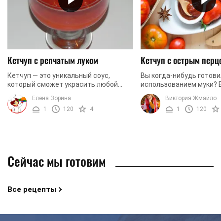
Кетчуп с репчатым луком
Кетчуп с острым перц
Кетчуп — это уникальный соус,
Вы когда-нибудь готови
который сможет украсить любой
использованием муки? Е
стол. Правильно подобранный кетчуп
самое время ознакомит
Елена Зорина
Виктория Жмайло
даже самое безнадежное блюдо
рецептом. Как правило,
1
120
4
1
120
сделает вкусным и ...
загущения кетчупов ...
Сейчас мы готовим
Все рецепты