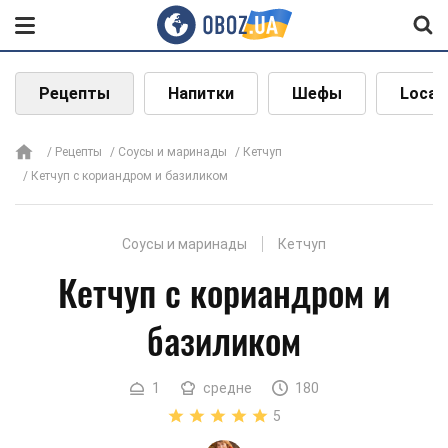
Рецепты
Напитки
Шефы
Local
Рецепты
Соусы и маринады
Кетчуп
Кетчуп с кориандром и базиликом
Соусы и маринады
Кетчуп
Кетчуп с кориандром и
базиликом
1
средне
180
5