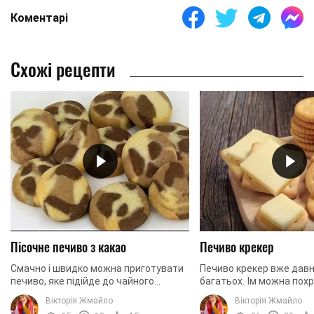
Коментарі
Схожі рецепти
Пісочне печиво з какао
Печиво крекер
Смачно і швидко можна приготувати
Печиво крекер вже давн
печиво, яке підійде до чайного
багатьох. Їм можна пох
застілля, якщо ви захотіли
ввечері, переглядаючи 
Вікторія Жмайло
Вікторія Жмайло
порадувати своїх рідних і близьких!
просто подати як закуск