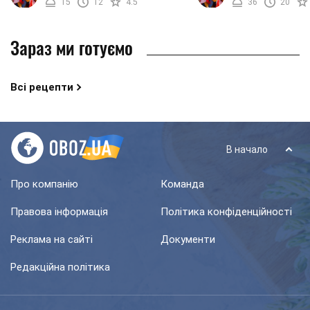
15
12
4.5
36
20
Особливо таке печінку ...
них навіть можна ...
Зараз ми готуємо
Всі рецепти
В начало
Про компанію
Команда
Правова інформація
Політика конфіденційності
Реклама на сайті
Документи
Редакційна політика