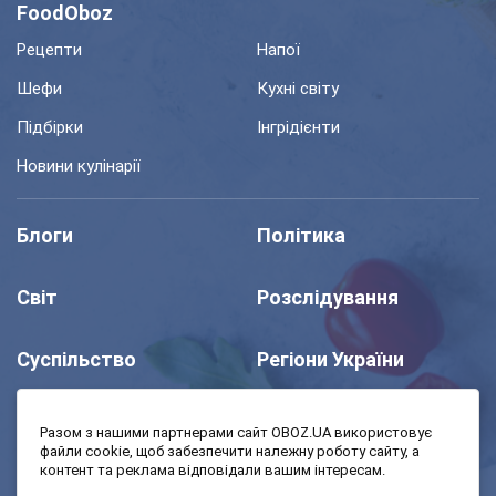
FoodOboz
Рецепти
Напої
Шефи
Кухні світу
Підбірки
Інгрідієнти
Новини кулінарії
Блоги
Політика
Світ
Розслідування
Суспільство
Регіони України
Шоу
Спорт
Разом з нашими партнерами сайт OBOZ.UA використовує
файли cookie, щоб забезпечити належну роботу сайту, а
контент та реклама відповідали вашим інтересам.
Моя школа
Авто