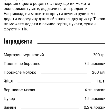
перевага цього рецепта в тому, що ви можете
експериментувати, додаючи нові інгредієнти.
Наприклад, ви можете згорнути печиво рулетом і
додати всередину джем або шоколадну крихту. Також
ви можете додати в печиво горіхи, цукати, сушені
фрукти й т.ін.
Інгредієнти
Маргарин вершковий
200 гр.
Пшеничне борошно
3,5 склянки
Прокисле молоко
200 мл.
Яйця
1 шт.
Вершкове масло
4 ст. ложки
Цукор
1,5 склянки
Ванілін
0,5 ч. ложки