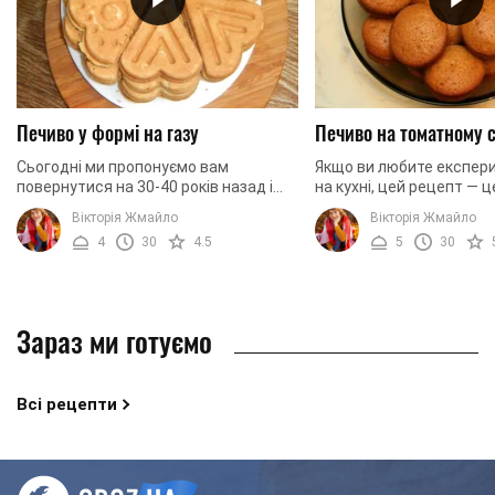
Печиво у формі на газу
Печиво на томатному 
Сьогодні ми пропонуємо вам
Якщо ви любите експер
повернутися на 30-40 років назад і
на кухні, цей рецепт — ц
приготувати печиво, яке колись
потрібно. Ми пропонуєм
Вікторія Жмайло
Вікторія Жмайло
пекли наші мами та бабусі. Однак, для
приготувати печиво на 
4
30
4.5
5
30
того, щоб ...
томатного соку. Це дуже 
Зараз ми готуємо
Всі рецепти