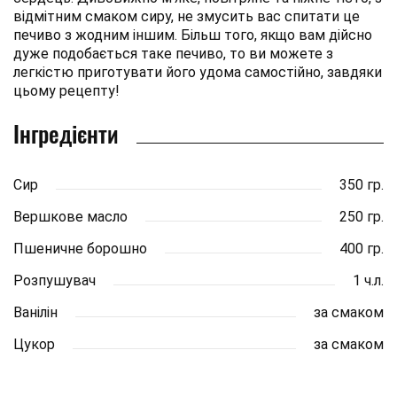
відмітним смаком сиру, не змусить вас спитати це
печиво з жодним іншим. Більш того, якщо вам дійсно
дуже подобається таке печиво, то ви можете з
легкістю приготувати його удома самостійно, завдяки
цьому рецепту!
Інгредієнти
Сир
350 гр.
Вершкове масло
250 гр.
Пшеничне борошно
400 гр.
Розпушувач
1 ч.л.
Ванілін
за смаком
Цукор
за смаком