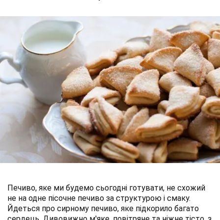
Печиво, яке ми будемо сьогодні готувати, не схожий
не на одне пісочне печиво за структурою і смаку.
Йдеться про сирному печиво, яке підкорило багато
сердець. Дивовижно м'яке, повітряне та ніжне тісто, з