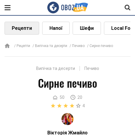
Рецепти
Напої
Шефи
Local Foo
Рецепти
Випічка та десерти
Печиво
Сирне печиво
Випічка та десерти
Печиво
Сирне печиво
50
20
4
Вікторія Жмайло