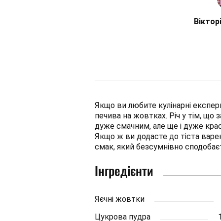
Віктор
Якщо ви любите кулінарні експе
печива на жовтках. Річ у тім, що
дуже смачним, але ще і дуже кра
Якщо ж ви додасте до тіста варе
смак, який безсумнівно сподобаєт
Інгредієнти
Яєчні жовтки
Цукрова пудра