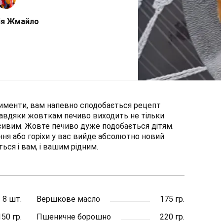
ія Жмайло
рименти, вам напевно сподобається рецепт
 завдяки жовткам печиво виходить не тільки
сивим. Жовте печиво дуже подобається дітям.
ння або горіхи у вас вийде абсолютно новий
ься і вам, і вашим рідним.
8 шт.
Вершкове масло
175 гр.
150 гр.
Пшеничне борошно
220 гр.