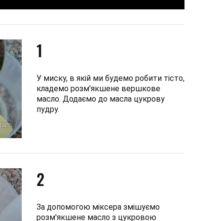
1
У миску, в якій ми будемо робити тісто,
кладемо розм'якшене вершкове
масло. Додаємо до масла цукрову
пудру.
2
За допомогою міксера змішуємо
розм'якшене масло з цукровою