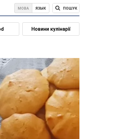
ПОШУК
МОВА
ЯЗЫК
od
Новини кулінарії