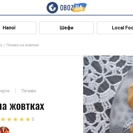
Напої
Шефи
Local Fo
о
Печиво на жовтках
серти
Печиво
на жовтках
5