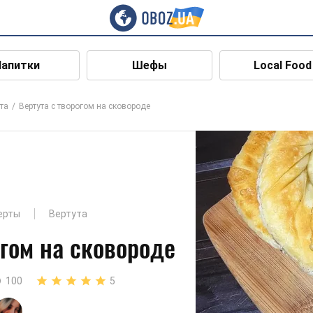
Напитки
Шефы
Local Food
та
Вертута с творогом на сковороде
ерты
Вертута
огом на сковороде
100
5