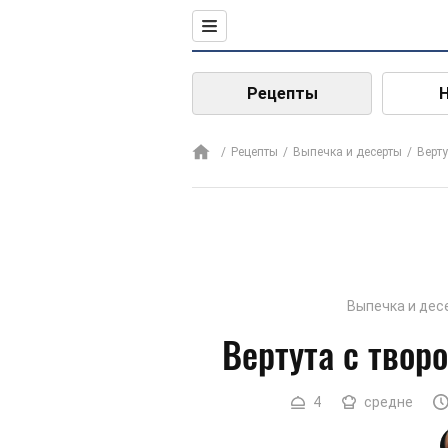
Рецепты
Рецепты
Выпечка и десерты
Верту
Выпечка и дес
Вертута с твор
4
средне