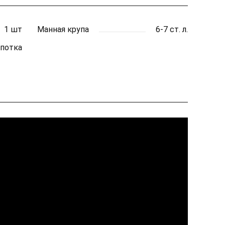
1 шт
Манная крупа
6-7 ст. л.
потка