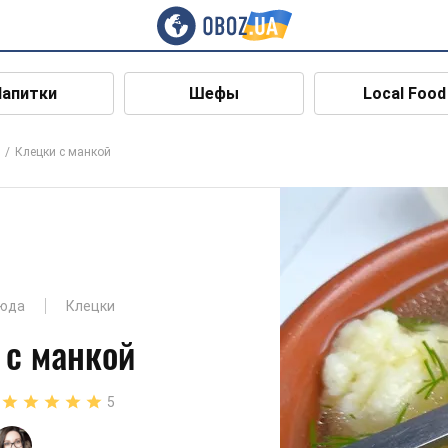
Напитки
Шефы
Local Food
Клецки с манкой
юда
Клецки
 с манкой
5