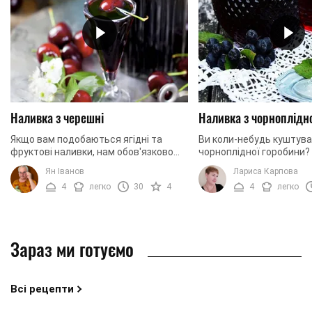
Наливка з черешні
Наливка з чорноплідн
Якщо вам подобаються ягідні та
Ви коли-небудь куштува
фруктові наливки, нам обов'язково
чорноплідної горобини? 
варто скуштувати наливку з черешні.
ситуацію можна виправи
Ян Іванов
Лариса Карпова
Приготувати цей ароматний напій ви
ми хочемо запропонуват
4
легко
30
4
4
легко
можете, ...
рецепт ...
Зараз ми готуємо
Всі рецепти