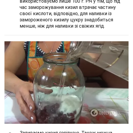
використовуємо лише 100 г. Річ у тім, що під
час заморожування кизил втрачає частину
своєї кислоти, відповідно, для наливки із
замороженого кизилу цукру знадобиться
менше, ніж для наливки зі свіжих ягід.
Заливаємо кизил горілкою. Також можна