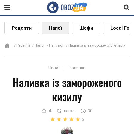
Рецепти
Напої
Шефи
Local Foo
Рецепти
Напої
Наливки
Наливка із замороженого кизилу
Напої
Наливки
Наливка із замороженого
кизилу
4
легко
30
5