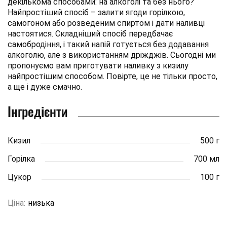
декількома способами: на алкоголі та без нього?
Найпростіший спосіб – залити ягоди горілкою,
самогоном або розведеним спиртом і дати наливці
настоятися. Складніший спосіб передбачає
самобродіння, і такий напій готується без додавання
алкоголю, але з використанням дріжджів. Сьогодні ми
пропонуємо вам приготувати наливку з кизилу
найпростішим способом. Повірте, це не тільки просто,
а ще і дуже смачно.
Інгредієнти
Кизил
500 г
Горілка
700 мл
Цукор
100 г
Ціна:
низька