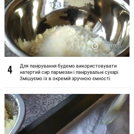
4
Для панірування будемо використовувати
натертий сир пармезан і панірувальні сухарі.
Змішуємо їх в окремій зручною ємності.