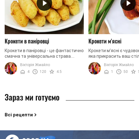
Крокети в паніровці
Крокети м'ясні
Крокети в паніровці - це фантастично
Крокети м'ясні є чудово
смачна та універсальна страва.
яка прикрасить ваш сті
Крокети можуть слугувати у якості
таке блюдо дуже ефектн
Вікторія Жмайло
Вікторія Жмайло
закуски, можуть бути вдалим
крім того золотисті та 
4
120
4.5
1
50
додатком до перших ...
крокети дивно ...
Зараз ми готуємо
Всі рецепти