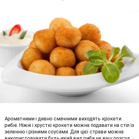
Ароматними і дивно смачними виходять крокети
рибні. Ніжні і хрусткі крокети можна подавати на стіл із
зеленню і різними соусами. Для цієї страви можна
використовувати будь-який вид риби на ваш розсуд.