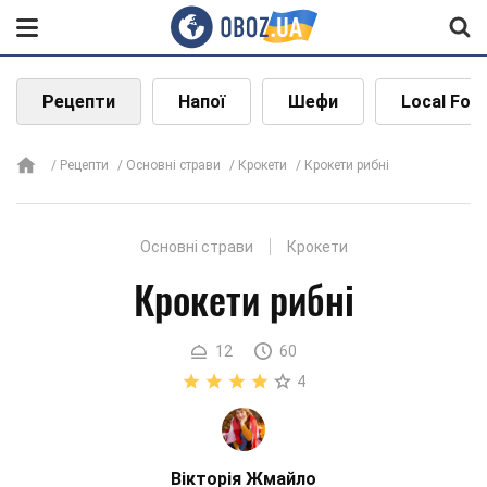
Рецепти
Напої
Шефи
Local Foo
Рецепти
Основні страви
Крокети
Крокети рибні
Основні страви
Крокети
Крокети рибні
12
60
4
Вікторія Жмайло