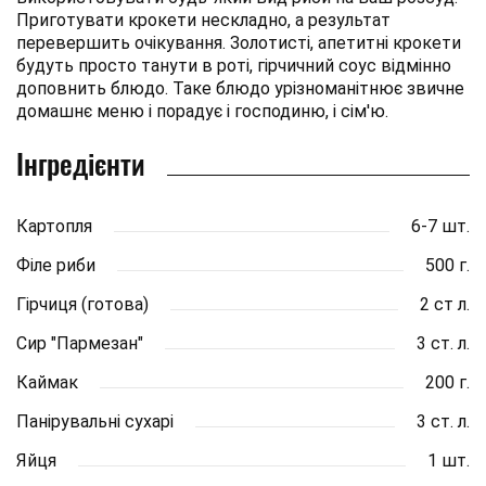
Приготувати крокети нескладно, а результат
перевершить очікування. Золотисті, апетитні крокети
будуть просто танути в роті, гірчичний соус відмінно
доповнить блюдо. Таке блюдо урізноманітнює звичне
домашнє меню і порадує і господиню, і сім'ю.
Інгредієнти
Картопля
6-7 шт.
Філе риби
500 г.
Гірчиця (готова)
2 ст л.
Сир "Пармезан"
3 ст. л.
Каймак
200 г.
Панірувальні сухарі
3 ст. л.
Яйця
1 шт.