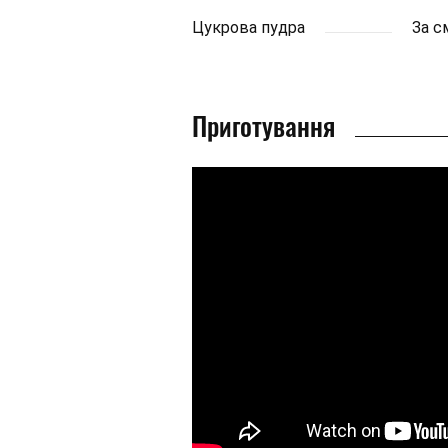
Цукрова пудра
За с
Приготування