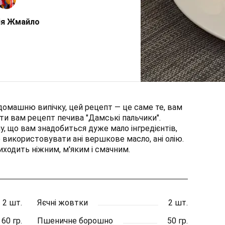
ія Жмайло
омашню випічку, цей рецепт — це саме те, вам
ти вам рецепт печива "Дамські пальчики".
у, що вам знадобиться дуже мало інгредієнтів,
 використовувати ані вершкове масло, ані олію.
иходить ніжним, м'яким і смачним.
2 шт.
Яєчні жовтки
2 шт.
60 гр.
Пшеничне борошно
50 гр.