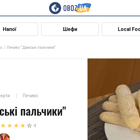
Напої
Шефи
Local Fo
о
Печиво "Дамські пальчики"
серти
Печиво
ські пальчики"
4