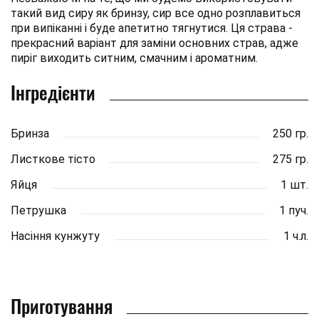
такий вид сиру як бринзу, сир все одно розплавиться
при випіканні і буде апетитно тягнутися. Ця страва -
прекрасний варіант для заміни основних страв, адже
пиріг виходить ситним, смачним і ароматним.
Інгредієнти
Бринза
250 гр.
Листкове тісто
275 гр.
Яйця
1 шт.
Петрушка
1 пуч.
Насіння кунжуту
1 ч.л.
Приготування