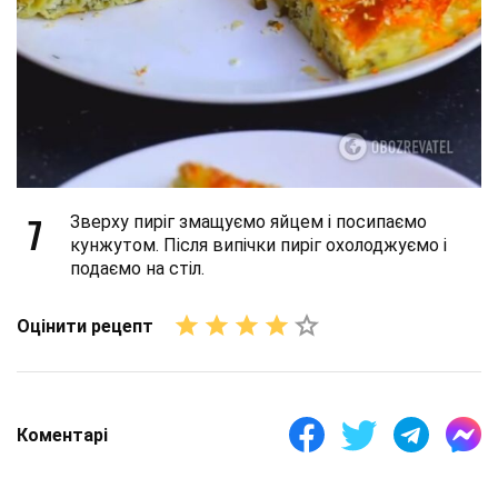
7
Зверху пиріг змащуємо яйцем і посипаємо
кунжутом. Після випічки пиріг охолоджуємо і
подаємо на стіл.
Оцінити рецепт
Коментарі