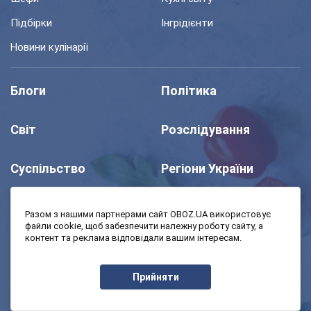
Підбірки
Інгрідієнти
Новини кулінарії
Блоги
Політика
Світ
Розслідування
Суспільство
Регіони України
Шоу
Спорт
Разом з нашими партнерами сайт OBOZ.UA використовує
файли cookie, щоб забезпечити належну роботу сайту, а
контент та реклама відповідали вашим інтересам.
Моя школа
Авто
Прийняти
MedOboz
Економіка