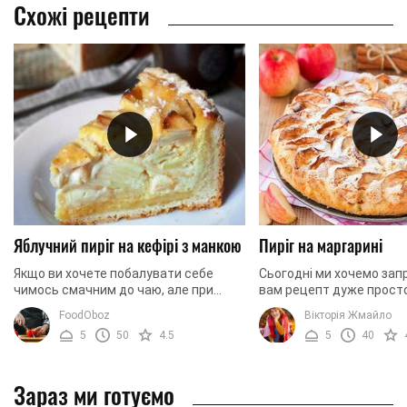
Схожі рецепти
Яблучний пиріг на кефірі з манкою
Пиріг на маргарині
Якщо ви хочете побалувати себе
Сьогодні ми хочемо зап
чимось смачним до чаю, але при
вам рецепт дуже просто
цьому без особливої ​​шкоди для
водночас досить цікаво
FoodOboz
Вікторія Жмайло
фігури, вам напевно сподобається
Йдеться про пиріг на ма
5
50
4.5
5
40
цей рецепт. Річ у тім, ...
цього пирога вам ...
Зараз ми готуємо