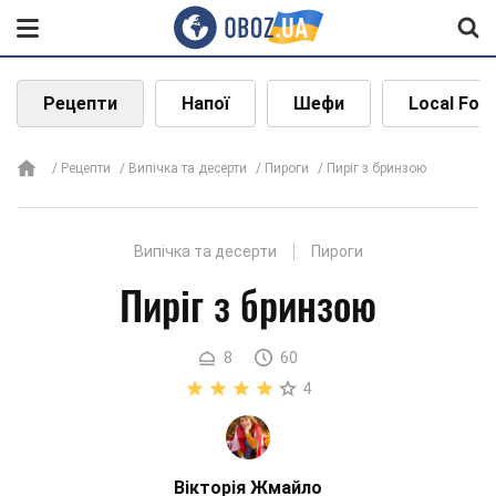
Рецепти
Напої
Шефи
Local Foo
Рецепти
Випічка та десерти
Пироги
Пиріг з бринзою
Випічка та десерти
Пироги
Пиріг з бринзою
8
60
4
Вікторія Жмайло