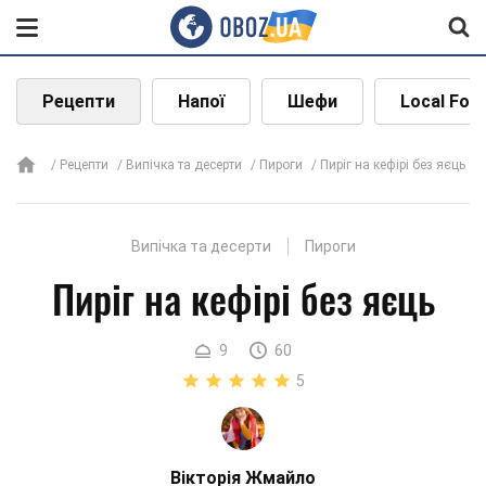
Рецепти
Напої
Шефи
Local Foo
Рецепти
Випічка та десерти
Пироги
Пиріг на кефірі без яєць
Випічка та десерти
Пироги
Пиріг на кефірі без яєць
9
60
5
Вікторія Жмайло