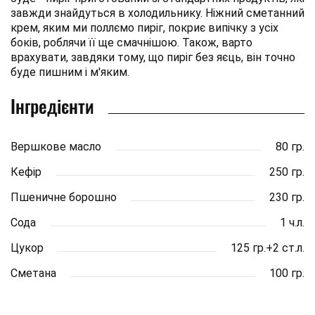
завжди знайдуться в холодильнику. Ніжний сметанний
крем, яким ми поллємо пиріг, покриє випічку з усіх
боків, роблячи її ще смачнішою. Також, варто
врахувати, завдяки тому, що пиріг без яєць, він точно
буде пишним і м'яким.
Інгредієнти
Вершкове масло
80 гр.
Кефір
250 гр.
Пшеничне борошно
230 гр.
Сода
1 ч.л.
Цукор
125 гр.+2 ст.л.
Сметана
100 гр.