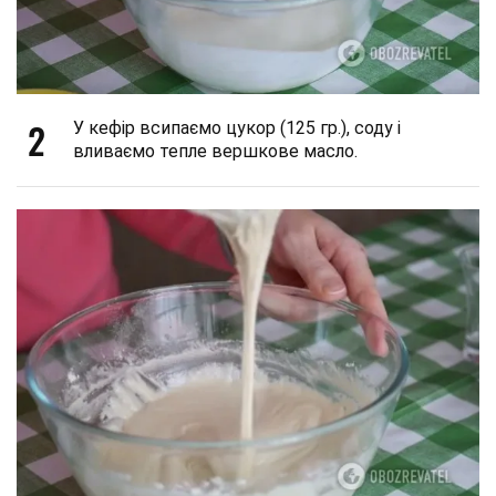
2
У кефір всипаємо цукор (125 гр.), соду і
вливаємо тепле вершкове масло.