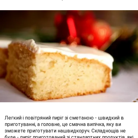
Легкий і повітряний пиріг зі сметаною - швидкий в
приготуванні, а головне, це смачна випічка, яку ви
зможете приготувати нашвидкоруч. Складнощів не
буде - пиріг приготований зі стандартних продуктів, які