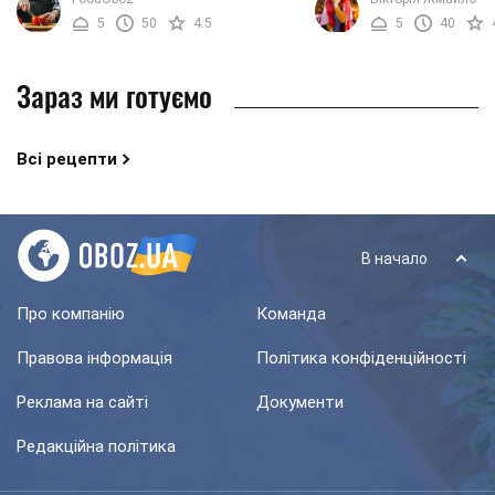
фігури, вам напевно сподобається
Йдеться про пиріг на ма
5
50
4.5
5
40
цей рецепт. Річ у тім, ...
цього пирога вам ...
Зараз ми готуємо
Всі рецепти
В начало
Про компанію
Команда
Правова інформація
Політика конфіденційності
Реклама на сайті
Документи
Редакційна політика