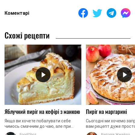
Коментарі
Схожі рецепти
Яблучний пиріг на кефірі з манкою
Пиріг на маргарині
Якщо ви хочете побалувати себе
Сьогодні ми хочемо зап
чимось смачним до чаю, але при
вам рецепт дуже просто
цьому без особливої ​​шкоди для
водночас досить цікаво
FoodOboz
Вікторія Жмайло