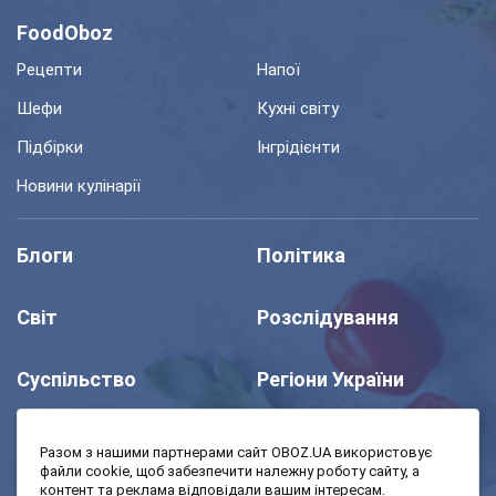
FoodOboz
Рецепти
Напої
Шефи
Кухні світу
Підбірки
Інгрідієнти
Новини кулінарії
Блоги
Політика
Світ
Розслідування
Суспільство
Регіони України
Шоу
Спорт
Разом з нашими партнерами сайт OBOZ.UA використовує
файли cookie, щоб забезпечити належну роботу сайту, а
контент та реклама відповідали вашим інтересам.