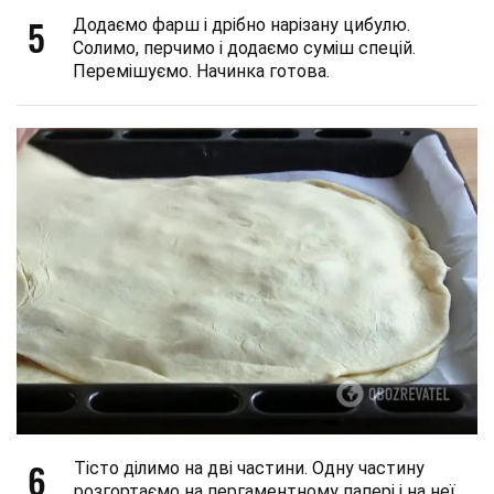
5
Додаємо фарш і дрібно нарізану цибулю.
Солимо, перчимо і додаємо суміш спецій.
Перемішуємо. Начинка готова.
6
Тісто ділимо на дві частини. Одну частину
розгортаємо на пергаментному папері і на неї