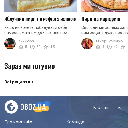
Яблучний пиріг на кефірі з манкою
Пиріг на маргарині
Якщо ви хочете побалувати себе
Сьогодні ми хочемо зап
чимось смачним до чаю, але при
вам рецепт дуже просто
цьому без особливої ​​шкоди для
водночас досить цікаво
FoodOboz
Вікторія Жмайло
фігури, вам напевно сподобається
Йдеться про пиріг на ма
5
50
4.5
5
40
цей рецепт. Річ у тім, ...
цього пирога вам ...
Зараз ми готуємо
Всі рецепти
В начало
Про компанію
Команда