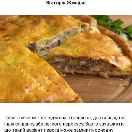
Вікторія Жмайло
Пиріг з м'ясом - це відмінна стравао як для вечері, так
і для сніданку або легкого перекусу. Варто зауважити,
що такий варіант пирога може замінити основну