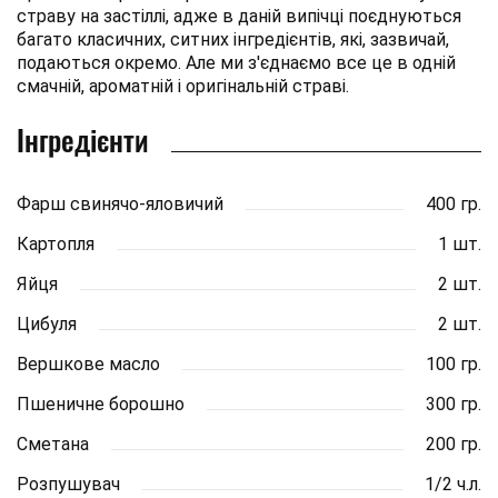
страву на застіллі, адже в даній випічці поєднуються
багато класичних, ситних інгредієнтів, які, зазвичай,
подаються окремо. Але ми з'єднаємо все це в одній
смачній, ароматній і оригінальній страві.
Інгредієнти
Фарш свинячо-яловичий
400 гр.
Картопля
1 шт.
Яйця
2 шт.
Цибуля
2 шт.
Вершкове масло
100 гр.
Пшеничне борошно
300 гр.
Сметана
200 гр.
Розпушувач
1/2 ч.л.