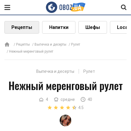
Рецепты
Напитки
Шефы
Local
Рецепты
Выпечка и десерты
Рулет
Нежный меренговый рулет
Выпечка и десерты
Рулет
Нежный меренговый рулет
4
средне
40
4.5