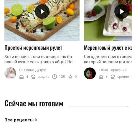
Простой меренговый рулет
Меренговый рулет с к
Хотите приготовить десерт, но на
Сегодня мы приготовим
вашей кухне есть только яйца? Не
который понравится все
умеете и не любите долго возиться
попробует. Особенно он
Снежана Дудок
Юлия Тарасенко
на кухне, но хочется отведать что-
душе любителям кокоса
4
средне
120
5
3
средне
нибудь ...
приготовим нежное ...
Сейчас мы готовим
Все рецепты