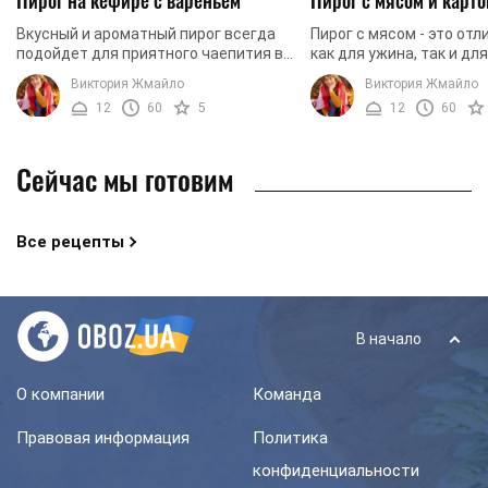
Вкусный и ароматный пирог всегда
Пирог с мясом - это от
подойдет для приятного чаепития в
как для ужина, так и дл
кругу семьи и друзей. Быстрый в
легкого перекуса. Стои
Виктория Жмайло
Виктория Жмайло
приготовлении, пирог не займет у
что такой вариант пиро
12
60
5
12
60
хозяйки много ...
состоянии ...
Сейчас мы готовим
Все рецепты
В начало
О компании
Команда
Правовая информация
Политика
конфиденциальности