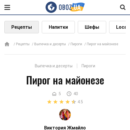
Рецепты
Напитки
Шефы
Local
Рецепты
Выпечка и десерты
Пироги
Пирог на майонезе
Выпечка и десерты
Пироги
Пирог на майонезе
5
40
4.5
Виктория Жмайло