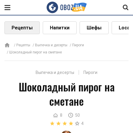
Рецепты
Напитки
Шефы
Local
Рецепты
Выпечка и десерты
Пироги
Шоколадный пирог на сметане
Выпечка и десерты
Пироги
Шоколадный пирог на
сметане
8
50
4