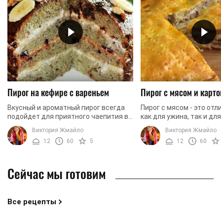
Пирог на кефире с вареньем
Пирог с мясом и карт
Вкусный и ароматный пирог всегда
Пирог с мясом - это от
подойдет для приятного чаепития в
как для ужина, так и дл
кругу семьи и друзей. Быстрый в
легкого перекуса. Стои
Виктория Жмайло
Виктория Жмайло
приготовлении, пирог не займет у
что такой вариант пиро
12
60
5
12
60
хозяйки много ...
состоянии ...
Сейчас мы готовим
Все рецепты