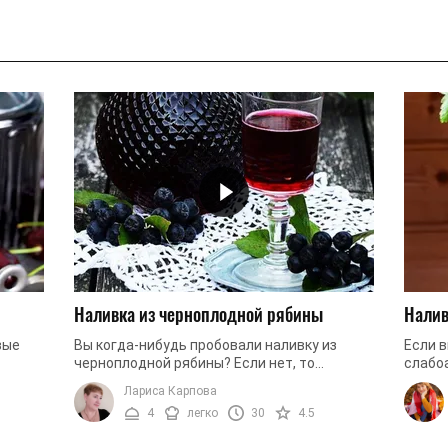
Наливка из черноплодной рябины
Налив
вые
Вы когда-нибудь пробовали наливку из
Если 
черноплодной рябины? Если нет, то
слабо
ситуацию можно исправить. Сегодня мы
обязат
Лариса Карпова
к вы
хотим предложить вашему вниманию
черно
4
легко
30
4.5
рецепт ...
по-разн