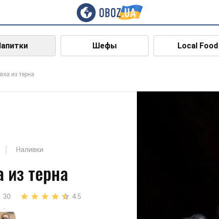
Напитки
Шефы
Local Food
вка из терна
Наливки
 из терна
30
4.5