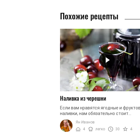
Похожие рецепты
Наливка из черешни
Если вам нравятся ягодные и фрукто
наливки, нам обязательно стоит
попробовать наливку из черешни.
Ян Иванов
Приготовить этот ароматный напито
4
легко
30
4
можете, ...