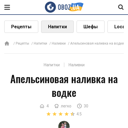
Рецепты
Напитки
Шефы
Local
Рецепты
Напитки
Наливки
Апельсиновая наливка на водке
Напитки
Наливки
Апельсиновая наливка на
водке
4
легко
30
4.5