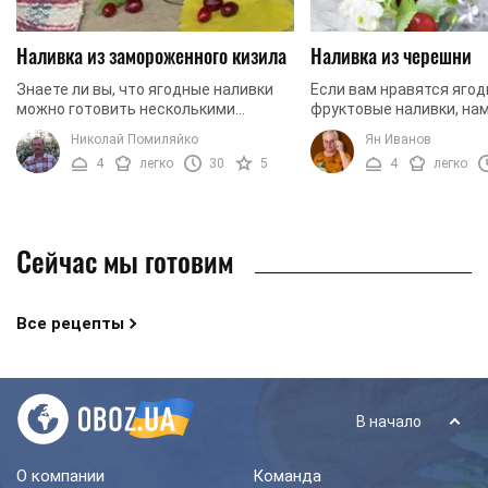
Наливка из замороженного кизила
Наливка из черешни
Знаете ли вы, что ягодные наливки
Если вам нравятся ягод
можно готовить несколькими
фруктовые наливки, на
способами: на алкоголе и без него?
стоит попробовать нали
Николай Помиляйко
Ян Иванов
Самый простой способ — залить
черешни. Приготовить 
4
легко
30
5
4
легко
ягоды водкой, самогоном ...
ароматный напиток вы мо
Сейчас мы готовим
Все рецепты
В начало
О компании
Команда