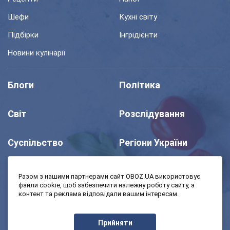
Шефи
Кухні світу
Підбірки
Інгрідієнти
Новини кулінарії
Блоги
Політика
Світ
Розслідування
Суспільство
Регіони України
Шоу
Спорт
Разом з нашими партнерами сайт OBOZ.UA використовує
файли cookie, щоб забезпечити належну роботу сайту, а
контент та реклама відповідали вашим інтересам.
Моя школа
Авто
Прийняти
MedOboz
Економіка