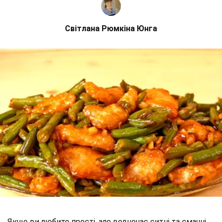
Світлана Рюмкіна Юнга
Якщо ви любите прості, але водночас ситні та смачні