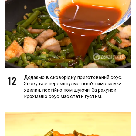
12
Додаємо в сковорідку приготований соус.
Знову все перемішуємо і кип'ятимо кілька
хвилин, постійно помішуючи. За рахунок
крохмалю соус має стати густим.