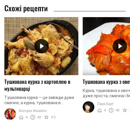
Схожі рецепти
Тушкована курка з картоплею в
Тушкована курка з ов
мультиварці
Курка, тушкована з овоч
дуже проста, смачна і 
Тушкована курка — це завжди дуже
страва. Залежно від пор
смачно, а курка, тушкована в
Лара Барт
можете використовува
мультиварці — це ще й дуже швидко.
4
40
Вікторія Жмайло
різні овочі, ...
Ми пропонуємо вашій увазі рецепт
4
40
4.5
курки, тушкованої в ...