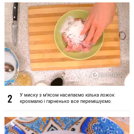
2
У миску з м'ясом насипаємо кілька ложок
крохмалю і гарненько все перемішуємо.