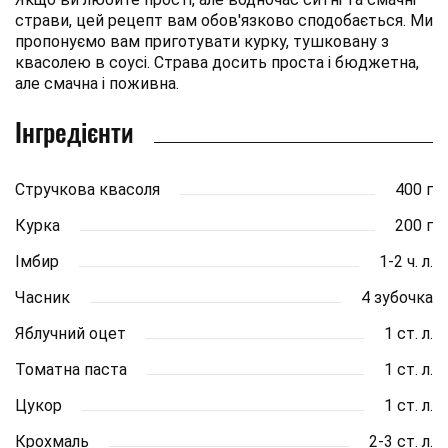
страви, цей рецепт вам обов'язково сподобається. Ми
пропонуємо вам приготувати курку, тушковану з
квасолею в соусі. Страва досить проста і бюджетна,
але смачна і поживна.
Інгредієнти
Стручкова квасоля
400 г
Курка
200 г
Імбир
1-2 ч. л.
Часник
4 зубочка
Яблучний оцет
1 ст. л.
Томатна паста
1 ст. л.
Цукор
1 ст. л.
Крохмаль
2-3 ст. л.