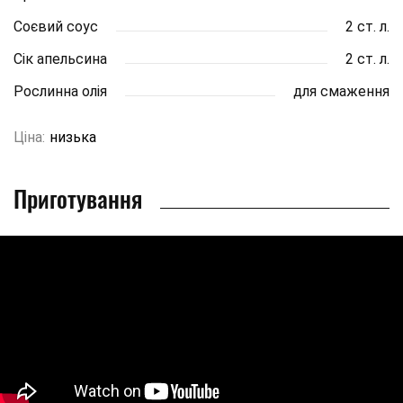
Соєвий соус
2 ст. л.
Сік апельсина
2 ст. л.
Рослинна олія
для смаження
Ціна:
низька
Приготування