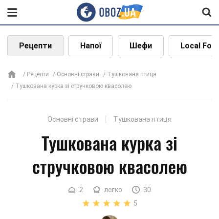
Рецепти
Напої
Шефи
Local Foo
Рецепти
Основні страви
Тушкована птиця
Тушкована курка зі стручковою квасолею
Основні страви
Тушкована птиця
Тушкована курка зі
стручковою квасолею
2
легко
30
5