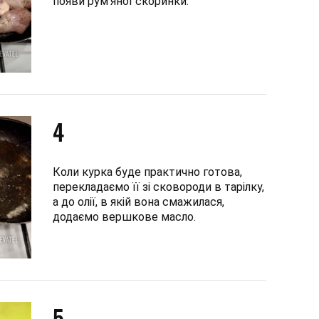
появи рум'яної скоринки.
4
Коли курка буде практично готова,
перекладаємо її зі сковороди в тарілку,
а до олії, в якій вона смажилася,
додаємо вершкове масло.
5