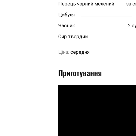
Перець чорний мелений
за 
Цибуля
Часник
2 з
Сир твердий
Ціна:
середня
Приготування