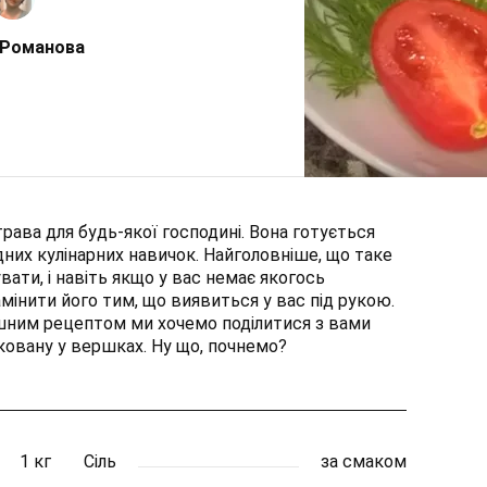
 Романова
рава для будь-якої господині. Вона готується
дних кулінарних навичок. Найголовніше, що таке
ати, і навіть якщо у вас немає якогось
амінити його тим, що виявиться у вас під рукою.
шним рецептом ми хочемо поділитися з вами
ковану у вершках. Ну що, почнемо?
1 кг
Сіль
за смаком