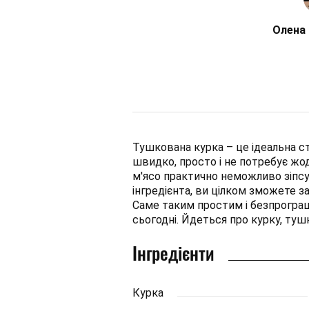
Олена
Тушкована курка – це ідеальна ст
швидко, просто і не потребує жо
м'ясо практично неможливо зіпсув
інгредієнта, ви цілком зможете з
Саме таким простим і безпрогра
сьогодні. Йдеться про курку, туш
Інгредієнти
Курка