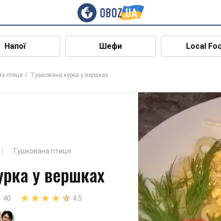
Напої
Шефи
Local Fo
а птиця
Тушкована курка у вершках
Тушкована птиця
урка у вершках
40
4.5