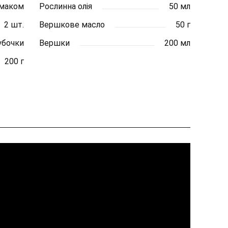
смаком
Рослинна олія
50 мл
2 шт.
Вершкове масло
50 г
убочки
Вершки
200 мл
200 г