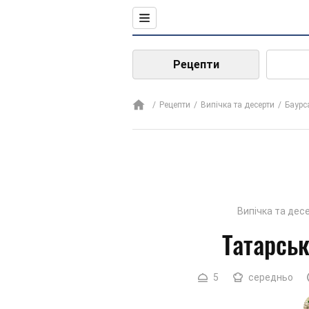
Рецепти
Рецепти
Випічка та десерти
Баурс
Випічка та дес
Татарськ
5
середньо