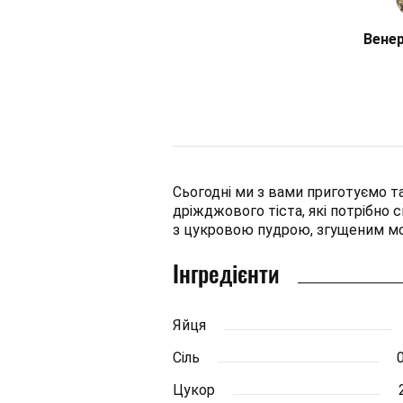
Венер
Сьогодні ми з вами приготуємо та
дріжджового тіста, які потрібно
з цукровою пудрою, згущеним мо
Інгредієнти
Яйця
Сіль
0
Цукор