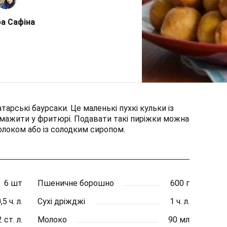
а Сафіна
тарські баурсаки. Це маленькі пухкі кульки із
 смажити у фритюрі. Подавати такі пиріжки можна
локом або із солодким сиропом.
6 шт
Пшеничне борошно
600 г
,5 ч. л.
Сухі дріжджі
1 ч. л.
2 ст. л.
Молоко
90 мл