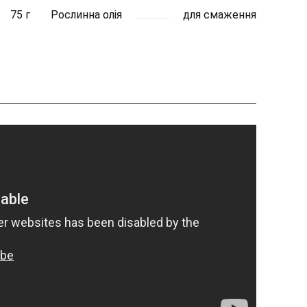
75 г
Рослинна олія
для смаження