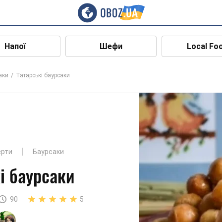
Напої
Шефи
Local Fo
аки
Татарські баурсаки
ерти
Баурсаки
і баурсаки
90
5