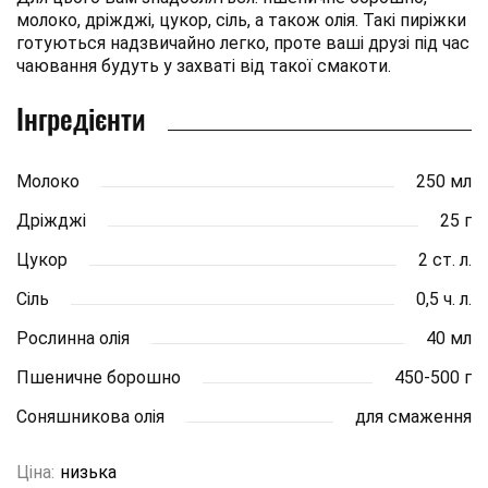
молоко, дріжджі, цукор, сіль, а також олія. Такі пиріжки
готуються надзвичайно легко, проте ваші друзі під час
чаювання будуть у захваті від такої смакоти.
Інгредієнти
Молоко
250 мл
Дріжджі
25 г
Цукор
2 ст. л.
Сіль
0,5 ч. л.
Рослинна олія
40 мл
Пшеничне борошно
450-500 г
Соняшникова олія
для смаження
Ціна:
низька