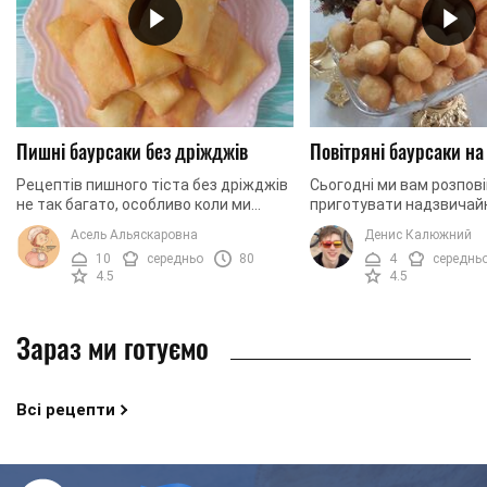
Пишні баурсаки без дріжджів
Повітряні баурсаки н
Рецептів пишного тіста без дріжджів
Сьогодні ми вам розпові
не так багато, особливо коли ми
приготувати надзвичайн
говоримо про булочки, пиріжки або
пухкі та красиві баурса
Асель Альяскаровна
Денис Калюжний
пампушки. Баурсаки - страва проста,
дріжджовому тісту пирі
10
середньо
80
4
середнь
але це і ...
надзвичайно ...
4.5
4.5
Зараз ми готуємо
Всі рецепти