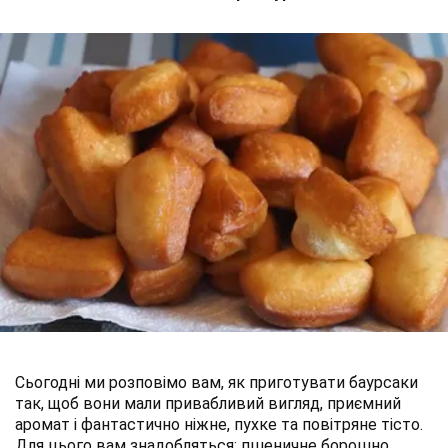
Сьогодні ми розповімо вам, як приготувати баурсаки
так, щоб вони мали привабливий вигляд, приємний
аромат і фантастично ніжне, пухке та повітряне тісто.
Для цього вам знадобляться: пшеничне борошно,