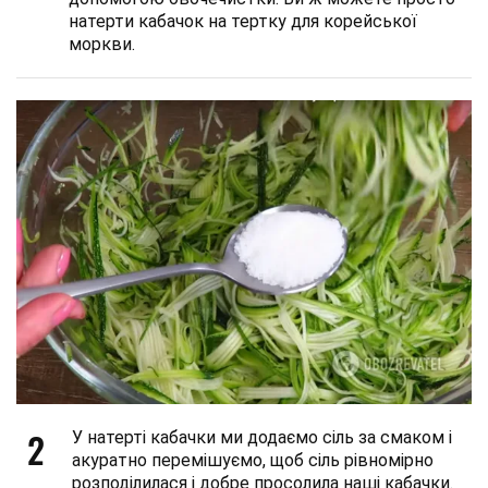
натерти кабачок на тертку для корейської
моркви.
2
У натерті кабачки ми додаємо сіль за смаком і
акуратно перемішуємо, щоб сіль рівномірно
розподілилася і добре просолила наші кабачки.