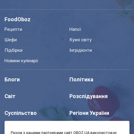
FoodOboz
Рецепти
Напої
Шефи
Кухні світу
Підбірки
Інгрідієнти
Новини кулінарії
Блоги
Політика
Світ
Розслідування
Суспільство
Регіони України
Шоу
Спорт
Разом з нашими партнерами сайт OBOZ.UA використовує