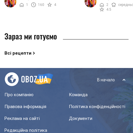
апетитними. Вся принадність
смачний овоч наповнює
1
160
4
2
середнь
кабачків у тому, що ...
теплотою і ...
4.5
Зараз ми готуємо
Всі рецепти
В начало
Про компанію
Команда
Правова інформація
Політика конфіденційності
Реклама на сайті
Документи
Редакційна політика