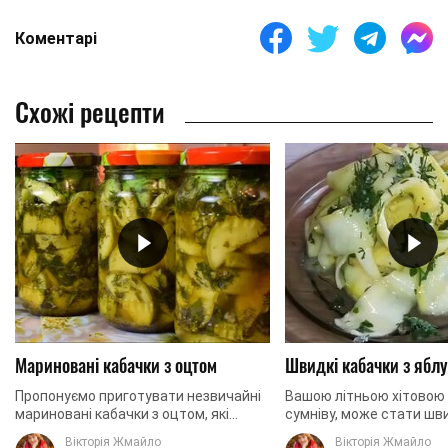
Коментарі
Схожі рецепти
Мариновані кабачки з оцтом
Швидкі кабачки з ябл
Пропонуємо приготувати незвичайні
Вашою літньою хітовою 
мариновані кабачки з оцтом, які
сумніву, може стати шв
виходять хрусткими, соковитими й
із кабачків з яблучним о
Вікторія Жмайло
Вікторія Жмайло