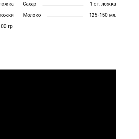
 ложка
Сахар
1 ст. ложка
 ложки
Молоко
125-150 мл.
100 гр.