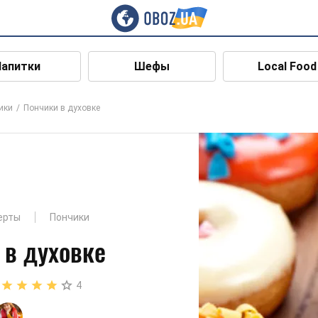
Напитки
Шефы
Local Food
ики
Пончики в духовке
ерты
Пончики
 в духовке
4