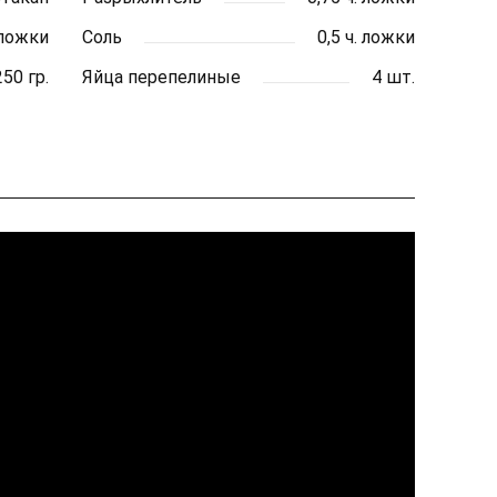
 ложки
Соль
0,5 ч. ложки
250 гр.
Яйца перепелиные
4 шт.