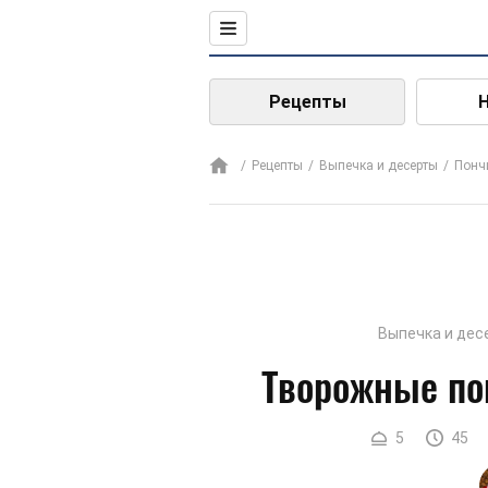
Рецепты
Рецепты
Выпечка и десерты
Понч
Выпечка и дес
Творожные по
5
45