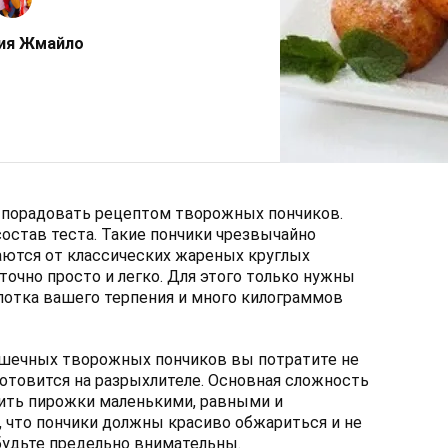
ия Жмайло
и порадовать рецептом творожных пончиков.
остав теста. Такие пончики чрезвычайно
аются от классических жареных круглых
очно просто и легко. Для этого только нужны
потка вашего терпения и много килограммов
рошечных творожных пончиков вы потратите не
 готовится на разрыхлителе. Основная сложность
пить пирожки маленькими, равными и
, что пончики должны красиво обжариться и не
 будьте предельно внимательны.