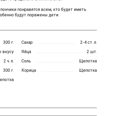
ончики понравятся всем, кто будет иметь
обенно будут поражены дети.
300 г.
Сахар
2-4 ст. л.
о вкусу
Яйца
2 шт.
2 ч. л.
Соль
Щепотка
300 г.
Корица
Щепотка
епотка