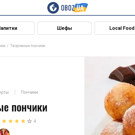
Напитки
Шефы
Local Food
ики
Творожные пончики
ерты
Пончики
ые пончики
4