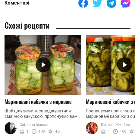
Коментарі
Схожі рецепти
Мариновані кабачки з морквою
Мариновані кабачки з
Щоб цілу зиму насолоджуватися
Пропонуємо приготуват
смачною закускою, пропонуємо вам
мариновані кабачки з оц
простий рецепт маринованих
виходять хрусткими, со
Світлана Іланаві
Вікторія Жмайло
кабачків із морквою. Так ви легко
апетитними. Вся принад
1
140
4.5
1
160
зможете почастувати своїх ...
кабачків у тому, що ...