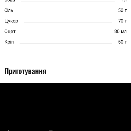
Сіль
50 г
Цукор
70 г
Оцет
80 мл
Кріп
50 г
Приготування