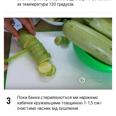
за температури 120 градусів.
3
Поки банки стерилізуються ми наріжемо
кабачки кружальцями товщиною 1-1,5 см і
очистимо часник від лушпиння.