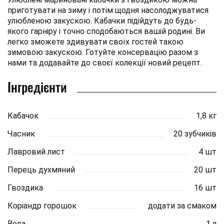
приготувати на зиму і потім щодня насолоджуватися
улюбленою закускою. Кабачки підійдуть до будь-
якого гарніру і точно сподобаються вашій родині. Ви
легко зможете здивувати своїх гостей такою
зимовою закускою. Готуйте консервацію разом з
нами та додавайте до своєї колекції новий рецепт.
Інгредієнти
Кабачок
1,8 кг
Часник
20 зубчиків
Лавровий лист
4 шт
Перець духмяний
20 шт
Гвоздика
16 шт
Коріандр горошок
додати за смаком
Вода
1 л