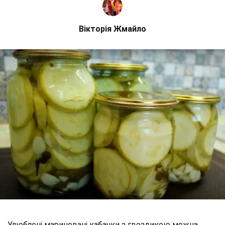
Вікторія Жмайло
Улюблені мариновані кабачки з гвоздикою можна