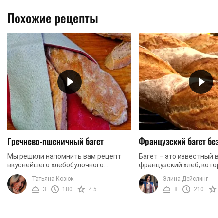
Похожие рецепты
Гречнево-пшеничный багет
Французский багет бе
Мы решили напомнить вам рецепт
Багет – это известный 
вкуснейшего хлебобулочного
французский хлеб, кот
изделия - багета. Мы не можем
столетнюю историю. Бе
Татьяна Козюк
Элина Дейслинг
обойти стороной гречнево-
продолговатого хлеба 
3
180
4.5
8
210
пшеничный багет, который давно ...
мякишем и хрустящей ...