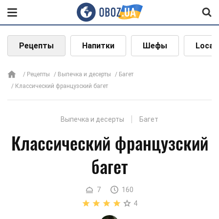
Рецепты
Напитки
Шефы
Local
Рецепты
Выпечка и десерты
Багет
Классический французский багет
Выпечка и десерты
Багет
Классический французский
багет
7
160
4