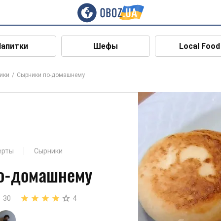
Напитки
Шефы
Local Food
ики
Сырники по-домашнему
ерты
Сырники
о-домашнему
30
4