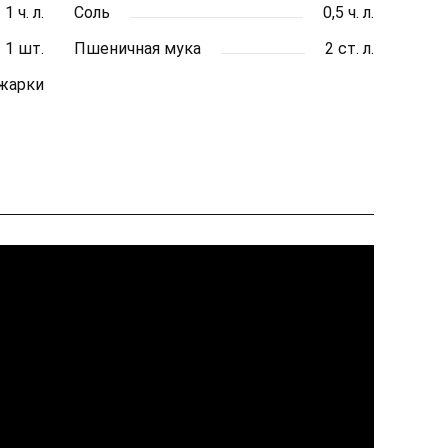
1 ч. л.
Соль
0,5 ч. л.
1 шт.
Пшеничная мука
2 ст. л.
 жарки