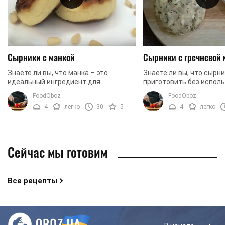
Сырники с манкой
Сырники с гречневой 
Знаете ли вы, что манка – это
Знаете ли вы, что сырн
идеальный ингредиент для
приготовить без испол
сырников. Как ни странно, но именно
манки и пшеничной муки
FoodOboz
FoodOboz
благодаря манке сырники у
в сырники можно добав
4
легко
30
5
4
легко
некоторых хозяек получаются ...
ингредиент, который ...
Сейчас мы готовим
Все рецепты