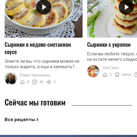
Сырники в медово-сметанном
Сырники с укропом
соусе
Если вы любите творог, 
не хотите ничего сладко
Знаете ли вы, что сырники можно не
обратить внимание на э
только жарить, а еще и запекать?
Оля Пинс
Мы предлагаем вам при
Более того, сырники можно запекать
3
легко
Елена Челнокова
очень ...
в разных сладких соусах. Мы
4
40
5
предлагаем вам ...
Сейчас мы готовим
Все рецепты