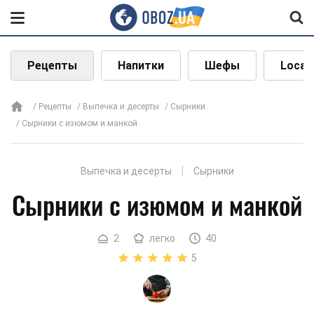
Рецепты
Напитки
Шефы
Local
Рецепты
Выпечка и десерты
Сырники
Сырники с изюмом и манкой
Выпечка и десерты
Сырники
Сырники с изюмом и манкой
2
легко
40
5