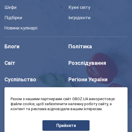
Шефи
Кухні світу
Підбірки
Інгрідієнти
Новини кулінарії
Блоги
Політика
Світ
Розслідування
Суспільство
Регіони України
Шоу
Спорт
Разом з нашими партнерами сайт OBOZ.UA використовує
файли cookie, щоб забезпечити належну роботу сайту, а
контент та реклама відповідали вашим інтересам.
Моя школа
Авто
Прийняти
MedOboz
Економіка