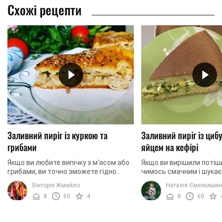
Схожі рецепти
Заливний пиріг із куркою та
Заливний пиріг із циб
грибами
яйцем на кефірі
Якщо ви любите випічку з м'ясом або
Якщо ви вирішили потіш
грибами, ви точно зможете гідно
чимось смачним і шукає
оцінити цей рецепт. Йдеться про
рецепт домашньої випічк
Вікторія Жмайло
Наталія Ємельяши
заливній пиріг із куркою і грибами.
– це саме те, що вам по
8
60
4
8
60
Його готувати ...
Приготуйте ...