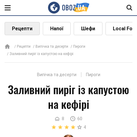
Рецепти
Напої
Шефи
Local Foo
Рецепти
Випічка та десерти
Пироги
Заливний пиріг із капустою на кефірі
Випічка та десерти
Пироги
Заливний пиріг із капустою
на кефірі
8
60
4