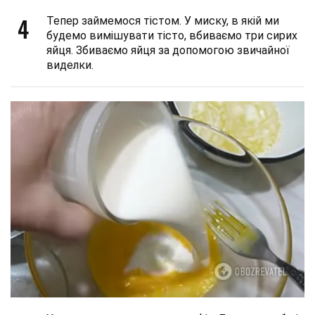
4
Тепер займемося тістом. У миску, в якій ми
будемо вимішувати тісто, вбиваємо три сирих
яйця. Збиваємо яйця за допомогою звичайної
виделки.