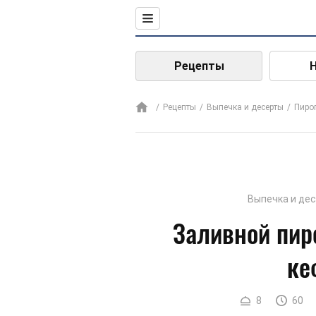
Рецепты
Рецепты
Выпечка и десерты
Пиро
Выпечка и де
Заливной пиро
ке
8
60