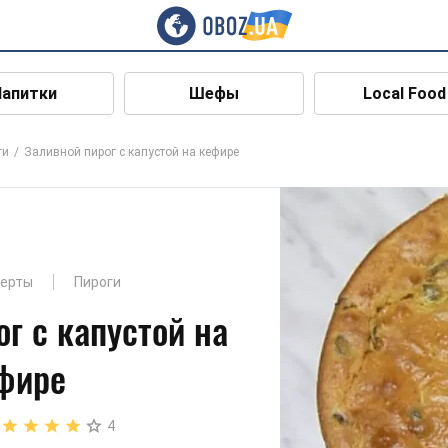
Напитки
Шефы
Local Food
ги
Заливной пирог с капустой на кефире
серты
Пироги
г с капустой на
фире
4