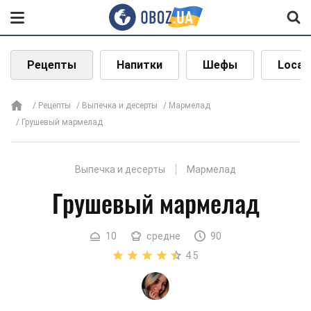
Рецепты
Напитки
Шефы
Local
Рецепты
Выпечка и десерты
Мармелад
Грушевый мармелад
Выпечка и десерты
Мармелад
Грушевый мармелад
10
средне
90
4.5