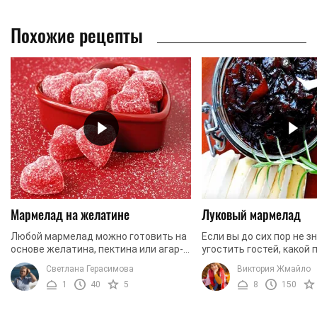
Похожие рецепты
Мармелад на желатине
Луковый мармелад
Любой мармелад можно готовить на
Если вы до сих пор не з
основе желатина, пектина или агар-
угостить гостей, какой
агара. Мы предлагаем вам
соус к мясу и другим бл
Светлана Герасимова
Виктория Жмайло
приготовить этот десерт по
рецепт вам точно нужен.
1
40
5
8
150
классическому рецепту, ...