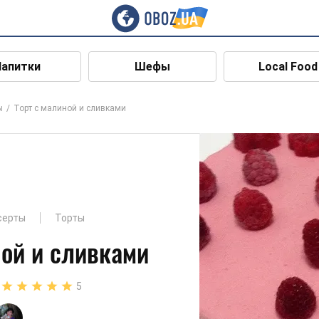
Напитки
Шефы
Local Food
ы
Торт с малиной и сливками
серты
Торты
ной и сливками
5