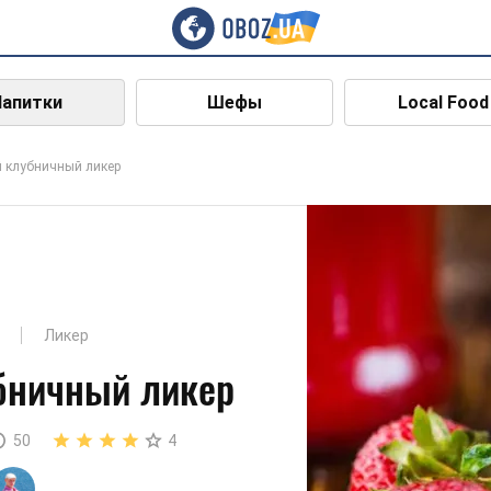
Напитки
Шефы
Local Food
й клубничный ликер
Ликер
бничный ликер
50
4