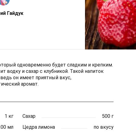
ий Гайдук
оторый одновременно будет сладким и крепким.
ит водку и сахар с клубникой. Такой напиток
ведь он имеет приятный вкус,
ический аромат.
1 кг
Сахар
500 г
200 мл
Цедра лимона
по вкусу