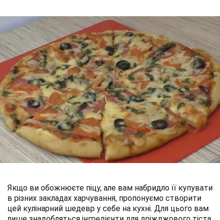
Якщо ви обожнюєте піцу, але вам набридло її купувати
в різних закладах харчування, пропонуємо створити
цей кулінарний шедевр у себе на кухні. Для цього вам
лише знадобляться інгредієнти для дріжджового тіста,