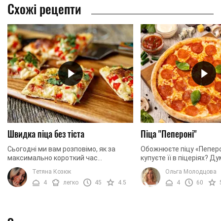
Схожі рецепти
Швидка піца без тіста
Піца "Пепероні"
Сьогодні ми вам розповімо, як за
Обожнюєте піцу «Пеперо
максимально короткий час
купуєте її в піцеріях? Д
приготувати фантастично смачну
приготувати цей італій
Тетяна Козюк
Ольга Молодцова
піцу, від якої будуть у захваті і діти, і
складно і вам обов’язко
4
легко
45
4.5
4
60
дорослі. Цього ...
потрібно довго ...