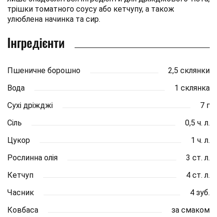
трішки томатного соусу або кетчупу, а також
улюблена начинка та сир.
Інгредієнти
Пшеничне борошно
2,5 склянки
Вода
1 склянка
Сухі дріжджі
7 г
Сіль
0,5 ч. л.
Цукор
1 ч. л.
Рослинна олія
3 ст. л.
Кетчуп
4 ст. л.
Часник
4 зуб.
Ковбаса
за смаком