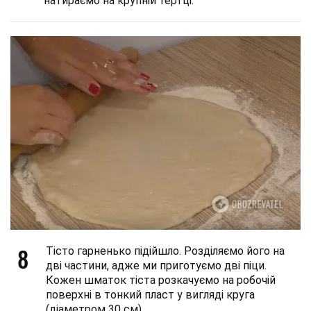
натираємо на крупній тертці.
8
Тісто гарненько підійшло. Розділяємо його на
дві частини, адже ми приготуємо дві піци.
Кожен шматок тіста розкачуємо на робочій
поверхні в тонкий пласт у вигляді круга
(діаметром 30 см).