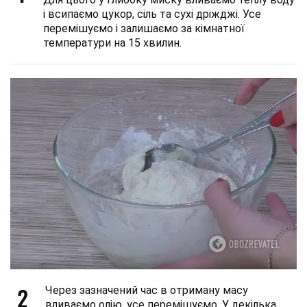
і всипаємо цукор, сіль та сухі дріжджі. Усе
перемішуємо і залишаємо за кімнатної
температури на 15 хвилин.
2
Через зазначений час в отриману масу
вливаємо олію, усе перемішуємо. У декілька