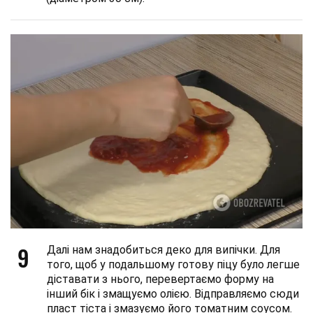
9
Далі нам знадобиться деко для випічки. Для
того, щоб у подальшому готову піцу було легше
діставати з нього, перевертаємо форму на
інший бік і змащуємо олією. Відправляємо сюди
пласт тіста і змазуємо його томатним соусом.