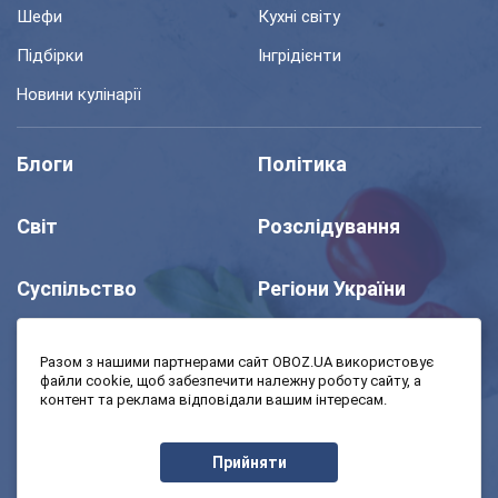
Шефи
Кухні світу
Підбірки
Інгрідієнти
Новини кулінарії
Блоги
Політика
Світ
Розслідування
Суспільство
Регіони України
Шоу
Спорт
Разом з нашими партнерами сайт OBOZ.UA використовує
файли cookie, щоб забезпечити належну роботу сайту, а
контент та реклама відповідали вашим інтересам.
Моя школа
Авто
Прийняти
MedOboz
Економіка