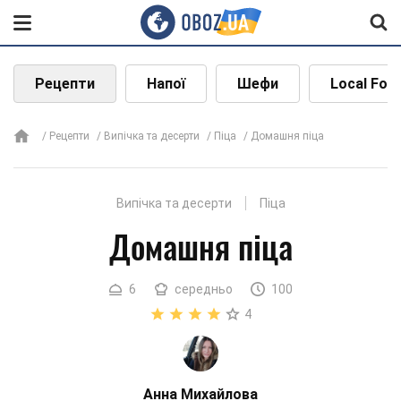
Рецепти
Напої
Шефи
Local Foo
Рецепти
Випічка та десерти
Піца
Домашня піца
Випічка та десерти
Піца
Домашня піца
6
середньо
100
4
Анна Михайлова