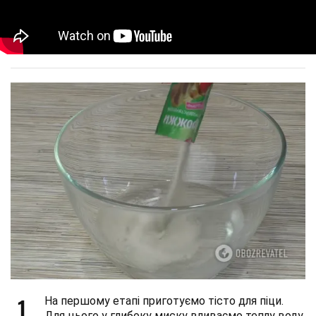
1
На першому етапі приготуємо тісто для піци.
Для цього у глибоку миску вливаємо теплу воду