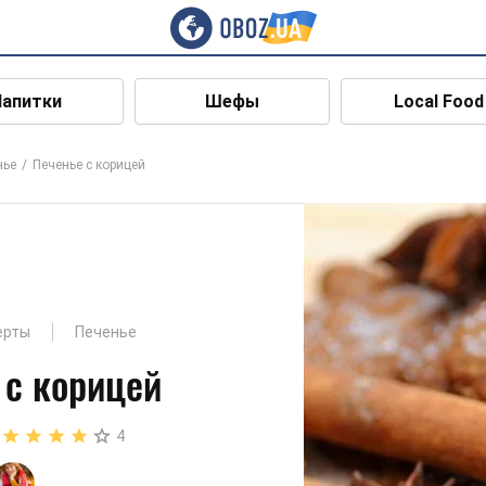
Напитки
Шефы
Local Food
нье
Печенье с корицей
ерты
Печенье
 с корицей
4