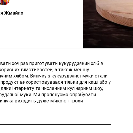
ія Жмайло
ати хоч раз приготувати кукурудзяний хліб в
 корисних властивостей, а також меншу
ичним хлібом. Випічку з кукурудзяної муки стали
 продукт використовувався тільки для каші або у
вдяки інтернету та численним кулінарним шоу,
урудзяної муки. Ми пропонуємо спробувати
Випічка виходить дуже м'якою і трохи