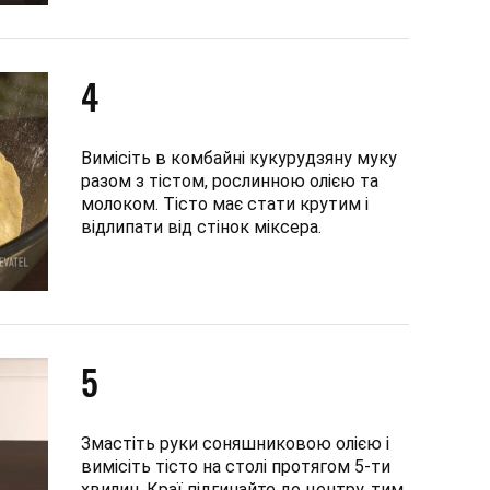
4
Вимісіть в комбайні кукурудзяну муку
разом з тістом, рослинною олією та
молоком. Тісто має стати крутим і
відлипати від стінок міксера.
5
Змастіть руки соняшниковою олією і
вимісіть тісто на столі протягом 5-ти
хвилин. Краї підгинайте до центру, тим