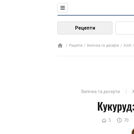
Рецепти
Рецепти
Випічка та десерти
Хліб
Випічка та десерти
Кукуруд
5
70