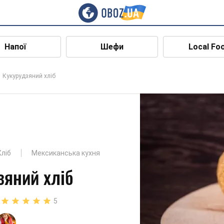
Напої
Шефи
Local Fo
Кукурудзяний хліб
Хліб
Мексиканська кухня
зяний хліб
5