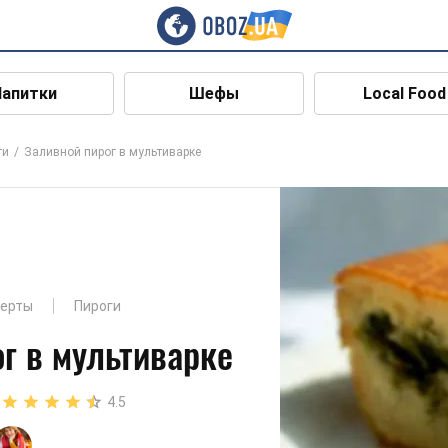
Напитки
Шефы
Local Food
ги
Заливной пирог в мультиварке
серты
Пироги
г в мультиварке
4.5