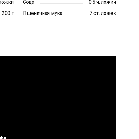
 ложки
Сода
0,5 ч. ложки
200 г
Пшеничная мука
7 ст. ложек