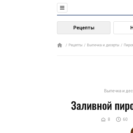
Рецепты
Рецепты
Выпечка и десерты
Пиро
Выпечка и де
Заливной пиро
8
60