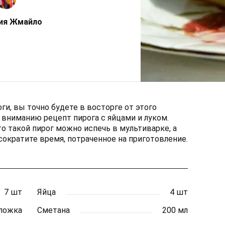
ия Жмайло
ги, вы точно будете в восторге от этого
вниманию рецепт пирога с яйцами и луком.
то такой пирог можно испечь в мультиварке, а
сократите время, потраченное на приготовление.
7 шт
Яйца
4 шт
 ложка
Сметана
200 мл