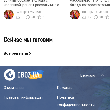
Если вы обожаете блюда с
Рассольник - это попул
кислинкой, рецепт рассольника с
блюдо, которое готовил
курицей вам должен понравиться.
Существует очень бол
Виктория Жмайло
Виктория Жмайло
Ведь варить мы его будем с рисом и
количество рецептов п
9
60
5
12
90
солеными ...
этого простого блюда. ..
Сейчас мы готовим
Все рецепты
В начало
О компании
Команда
Правовая информация
Политика
конфиденциальности