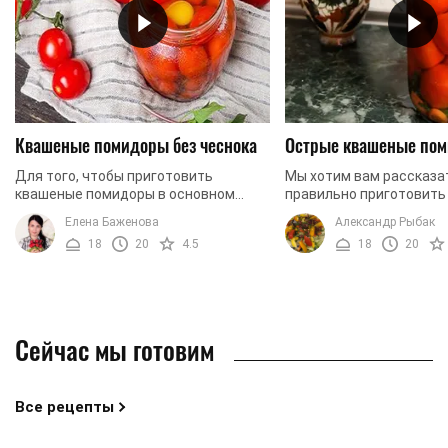
Квашеные помидоры без чеснока
Острые квашеные по
Для того, чтобы приготовить
Мы хотим вам рассказат
квашеные помидоры в основном
правильно приготовить
используют классический набор
квашеные помидоры. Та
Елена Баженова
Александр Рыбак
ингредиентов: вода, соль, помидоры,
будет иметь приятный 
18
20
4.5
18
20
специи, чеснок, листья ...
во время приготовления 
Сейчас мы готовим
Все рецепты