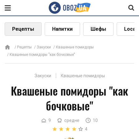
Рецепты
Напитки
Шефы
Local
Рецепты
Закуски
Квашеные помидоры
Квашеные помидоры "как бочковые"
Закуски
Квашеные помидоры
Квашеные помидоры "как
бочковые"
9
средне
10
4