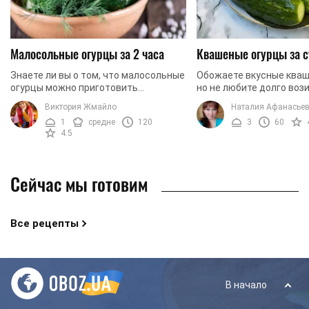
Малосольные огурцы за 2 часа
Квашеные огурцы за с
Знаете ли вы о том, что малосольные
Обожаете вкусные кваш
огурцы можно приготовить
но не любите долго вози
буквально за несколько часов?
и ждать месяц, пока ог
Виктория Жмайло
Наталия Афанасье
Именно такой рецепт мы и
заквасяться. Тогда это
1
средне
120
3
60
предлагаем вам попробовать. ...
точно ...
4.5
Сейчас мы готовим
Все рецепты
В начало