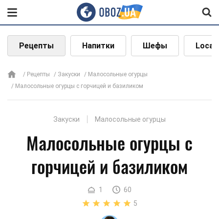
Рецепты
Напитки
Шефы
Local
Рецепты
Закуски
Малосольные огурцы
Малосольные огурцы с горчицей и базиликом
Закуски
Малосольные огурцы
Малосольные огурцы с
горчицей и базиликом
1
60
5