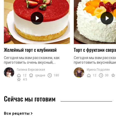
Желейный торт с клубникой
Торт с фруктами свер
Сегодня мы вам расскажем, как
Сегодня мы вам расска
приготовить очень вкусный,
приготовить вкуснейший
ароматный и изысканный торт,
праздничному красивый
Галина Верховская
Ирина Подолян
который сможет украсить любой
бисквитных коржей, сл
12
средне
180
12
30
праздничный стол. Готовится торт ...
крема и любимых фруктов
4.5
Сейчас мы готовим
Все рецепты