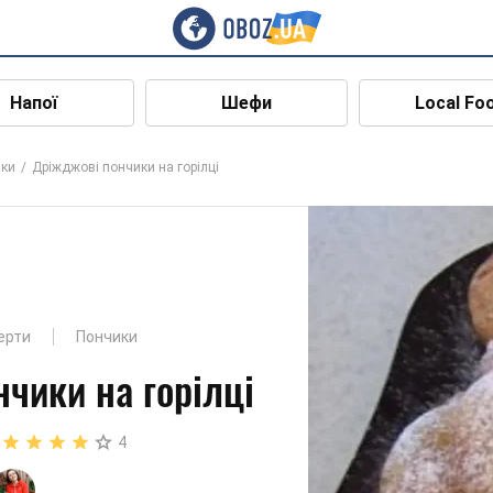
Напої
Шефи
Local Fo
ки
Дріжджові пончики на горілці
ерти
Пончики
чики на горілці
4