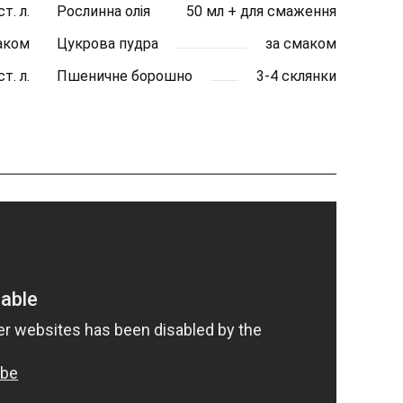
ст. л.
Рослинна олія
50 мл + для смаження
аком
Цукрова пудра
за смаком
ст. л.
Пшеничне борошно
3-4 склянки