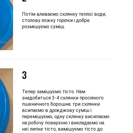
Потім вливаємо склянку теплої води,
столову ложку горілки і добре
розмішуємо суміш.
3
Тепер замішуємо тісто. Нам
знадобиться 3-4 склянки просіяного
пшеничного борошна: три склянки
всипаємо в дріжджову суміш і
перемішуємо, одну склянку висипаємо
на робочу поверхню і викладаємо на
неї липке тісто, вимішуємо тісто до