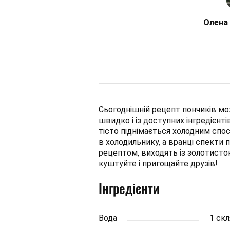
Олена 
Сьогоднішній рецепт пончиків мо
швидко і із доступних інгредієнт
тісто піднімається холодним спос
в холодильнику, а вранці спекти 
рецептом, виходять із золотисто
куштуйте і пригощайте друзів!
Інгредієнти
Вода
1 ск