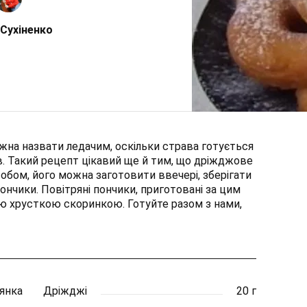
Сухіненко
жна назвати ледачим, оскільки страва готується
ів. Такий рецепт цікавий ще й тим, що дріжджове
обом, його можна заготовити ввечері, зберігати
пончики. Повітряні пончики, приготовані за цим
ю хрусткою скоринкою. Готуйте разом з нами,
лянка
Дріжджі
20 г