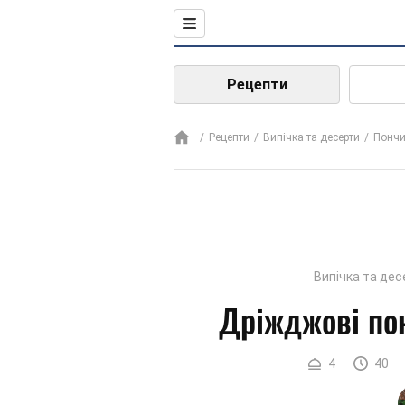
Рецепти
Рецепти
Випічка та десерти
Пончи
Випічка та дес
Дріжджові пон
4
40